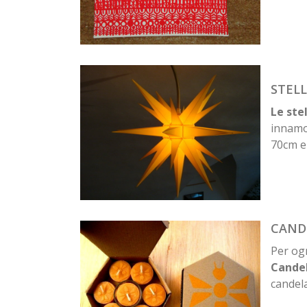
STEL
Le ste
innamo
70cm e 
CAND
Per ogn
Candel
candela