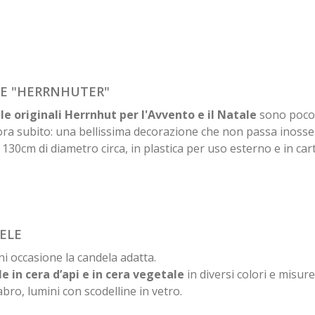
LE "HERRNHUTER"
lle originali Herrnhut per l'Avvento e il Natale
sono poco c
ra subito: una bellissima decorazione che non passa inosser
130cm di diametro circa, in plastica per uso esterno e in cart
ELE
i occasione la candela adatta.
e in cera d’api e in cera vegetale
in diversi colori e misure
bro, lumini con scodelline in vetro.