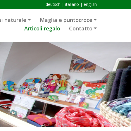
deutsch
|
italiano
|
english
i naturale
Maglia e puntocroce
Articoli regalo
Contatto